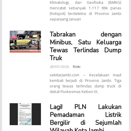
Klimatologi, dan Geofisika (BMKG)
mencatat sebanyak 1.117 titik panas
(hotspot) terdeteksi di Provinsi Jambi
sepanjang Januari
Tabrakan dengan
Minibus, Satu Keluarga
Tewas Terlindas Dump
Truk
28/05/2026
Rizki
sekitarjambi.com – Kecelakaan maut
kembali terjadi di Provinsi Jambi. Tiga
orang tewas terlindas dump truck di
dekat Puskesmas Kebon IX,
Lagi! PLN Lakukan
Pemadaman Listrik
Bergilir di Sejumlah
Wilayah Kota Jambi