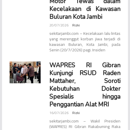
Motor Tewas dalam
Kecelakaan di Kawasan
Buluran Kota Jambi
20/07/2026
Rizki
sekitarjambi.com – Kecelakaan lalu lintas
yang merenggut korban jiwa terjadi di
kawasan Buluran, Kota Jambi, pada
Senin (20/7/2026) pagi. Insiden
WAPRES RI Gibran
Kunjungi RSUD Raden
Mattaher, Soroti
Kebutuhan Dokter
Spesialis hingga
Penggantian Alat MRI
16/07/2026
Rizki
sekitarjambi.com – Wakil Presiden
(WAPRES) RI Gibran Rakabuming Raka