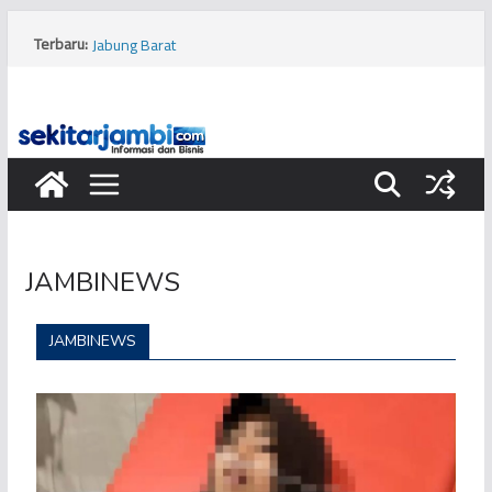
Terbaru:
Tragis, Dua Bocah Diserang Buaya di Kabupaten Tanjung
Jabung Barat
Terbongkar! Kios Pinggir Jalan Dijadikan Markas
Pembobolan Pipa Minyak Pertamina di Kota Jambi
Bukan Hanya Cabai, Jengkol Ternyata Ikut Pengaruhi
Inflasi Jambi
Viral! Diduga Siswa Sekolah Rakyat di Kota Jambi
Keracunan Makanan
Musim Kemarau, PERUMDA Tirta Mayang Kurangi
Produksi Air Bersih
JAMBINEWS
JAMBINEWS