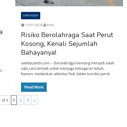
GAYA HIDUP
17/07/2026
Rizki
a
Risiko Berolahraga Saat Perut
Kosong, Kenali Sejumlah
Bahayanya!
sekitarjambi.com – Berolahraga memang menjadi salah
satu cara terbaik untuk menjaga kebugaran tubuh.
an
Namun, melakukan aktivitas fisik dalam kondisi perut
Read More
 of 3
1
2
3
»