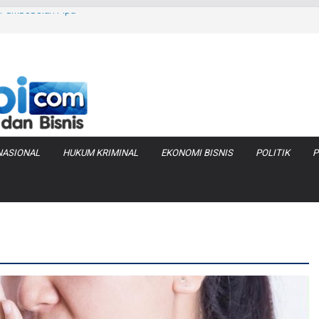
as Pembobolan Pipa
uhi Inflasi Jambi
bi Keracunan
 Produksi Air
 Tanjung Jabung
NASIONAL
HUKUM KRIMINAL
EKONOMI BISNIS
POLITIK
P