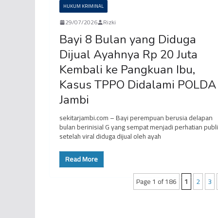
HUKUM KRIMINAL
29/07/2026
Rizki
Bayi 8 Bulan yang Diduga
Dijual Ayahnya Rp 20 Juta
Kembali ke Pangkuan Ibu,
Kasus TPPO Didalami POLDA
Jambi
sekitarjambi.com – Bayi perempuan berusia delapan
bulan berinisial G yang sempat menjadi perhatian publ
setelah viral diduga dijual oleh ayah
Read More
Page 1 of 186
1
2
3