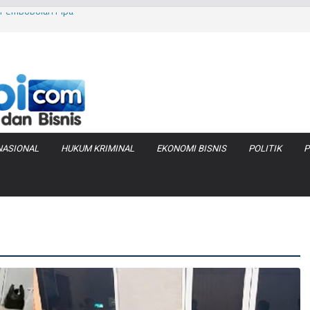
as Pembobolan Pipa
uhi Inflasi Jambi
bi Keracunan
 Produksi Air
 Tanjung Jabung
NASIONAL
HUKUM KRIMINAL
EKONOMI BISNIS
POLITIK
P