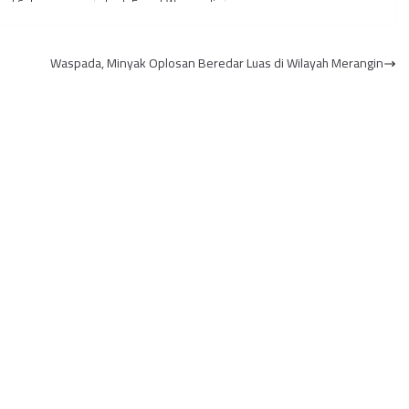
sal Seberang
Jarah Empat Warung di
mukan di Jakarta
Kota Jambi Dalam
Semalam
Waspada, Minyak Oplosan Beredar Luas di Wilayah Merangin