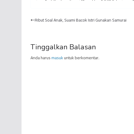
Anak Kandung di
Musnahkan 1,3 KG Sabu
A
Merangin
Dite
Ribut Soal Anak, Suami Bacok Istri Gunakan Samurai
Tinggalkan Balasan
Anda harus
masuk
untuk berkomentar.