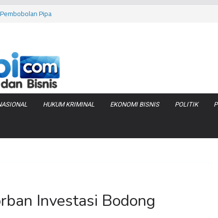
as Pembobolan Pipa
uhi Inflasi Jambi
bi Keracunan
 Produksi Air
 Tanjung Jabung
NASIONAL
HUKUM KRIMINAL
EKONOMI BISNIS
POLITIK
P
rban Investasi Bodong