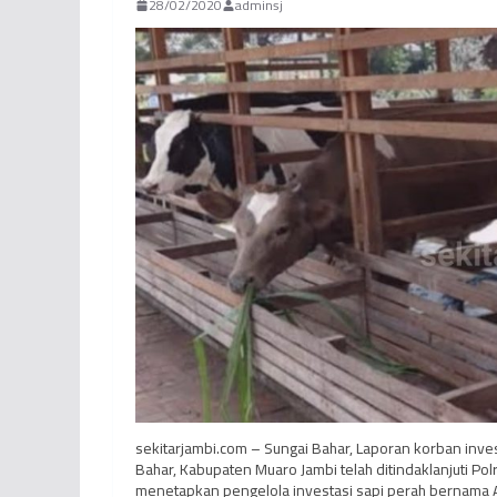
28/02/2020
adminsj
sekitarjambi.com – Sungai Bahar, Laporan korban inve
Bahar, Kabupaten Muaro Jambi telah ditindaklanjuti Po
menetapkan pengelola investasi sapi perah bernama 