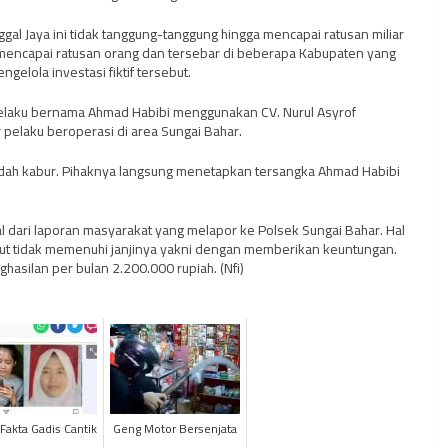
ggal Jaya ini tidak tanggung-tanggung hingga mencapai ratusan miliar
i mencapai ratusan orang dan tersebar di beberapa Kabupaten yang
ngelola investasi fiktif tersebut.
elaku bernama Ahmad Habibi menggunakan CV. Nurul Asyrof
r pelaku beroperasi di area Sungai Bahar.
sudah kabur. Pihaknya langsung menetapkan tersangka Ahmad Habibi
l dari laporan masyarakat yang melapor ke Polsek Sungai Bahar. Hal
ebut tidak memenuhi janjinya yakni dengan memberikan keuntungan.
hasilan per bulan 2.200.000 rupiah. (Nfi)
Fakta Gadis Cantik
Geng Motor Bersenjata