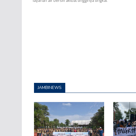
layanan air bersih akibat tingginya tingkat
JAMBINEWS