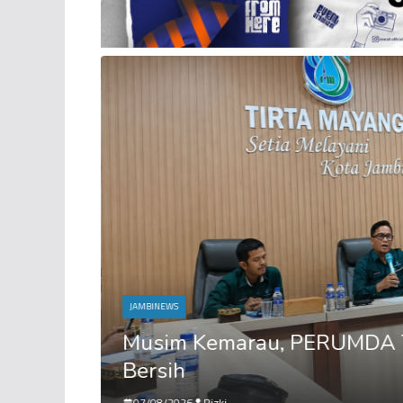
JAMBINEWS
si Air
Musim Kemarau, PERUMDA Ti
Bersih
07/08/2026
Rizki