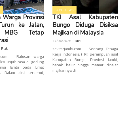
JAMBINEWS
 Warga Provinsi
TKI Asal Kabupaten
Turun ke Jalan,
Bungo Diduga Disiksa
a MBG Tetap
Majikan di Malaysia
asi
17/06/2026
Rizki
Rizki
sekitarjambi.com – Seorang Tenaga
Kerja Indonesia (TKI) perempuan asal
bi.com – Ratusan warga
Kabupaten Bungo, Provinsi Jambi,
ksi unjuk rasa di gedung
babak belur hingga memar dihajar
insi Jambi pada Jumat
majikannya di
). Dalam aksi tersebut,