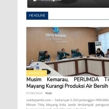
HEADLINE
JAMBINEWS
Musim Kemarau, PERUMDA Tir
Mayang Kurangi Produksi Air Bersih
07/08/2026
Rizki
sekitarjambi.com – Sebanyak 5.350 pelanggan PERUMDA
Minum Tirta Mayang Kota Jambi terdampak pengura