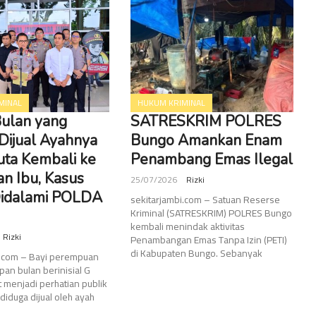
MINAL
HUKUM KRIMINAL
Bulan yang
SATRESKRIM POLRES
Dijual Ayahnya
Bungo Amankan Enam
uta Kembali ke
Penambang Emas Ilegal
n Ibu, Kasus
25/07/2026
Rizki
idalami POLDA
sekitarjambi.com – Satuan Reserse
Kriminal (SATRESKRIM) POLRES Bungo
kembali menindak aktivitas
Rizki
Penambangan Emas Tanpa Izin (PETI)
di Kabupaten Bungo. Sebanyak
i.com – Bayi perempuan
pan bulan berinisial G
 menjadi perhatian publik
 diduga dijual oleh ayah