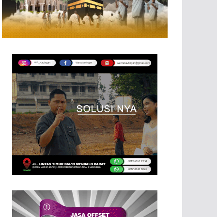
JAMBINEWS
Musim Kemarau, PERUMDA Tirta Mayang K
Bersih
07/08/2026
Rizki