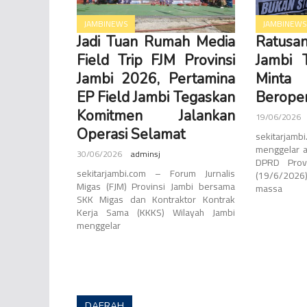
JAMBINEWS
JAMBINEWS
Jadi Tuan Rumah Media
Ratusan
Field Trip FJM Provinsi
Jambi 
Jambi 2026, Pertamina
Mint
EP Field Jambi Tegaskan
Beroper
Komitmen Jalankan
19/06/2026
Operasi Selamat
sekitarjam
menggelar a
30/06/2026
adminsj
DPRD Prov
sekitarjambi.com – Forum Jurnalis
(19/6/2026
Migas (FJM) Provinsi Jambi bersama
massa
SKK Migas dan Kontraktor Kontrak
Kerja Sama (KKKS) Wilayah Jambi
menggelar
DAERAH