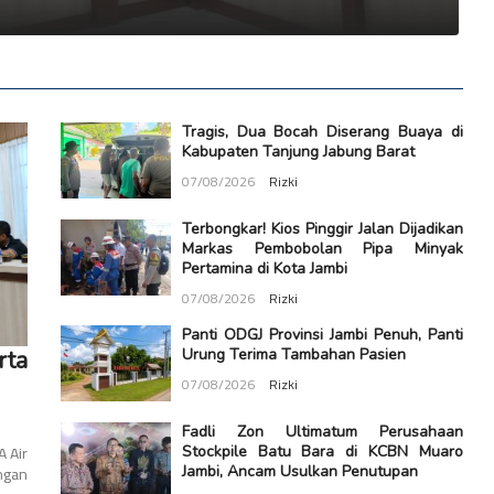
Tragis, Dua Bocah Diserang Buaya di
Kabupaten Tanjung Jabung Barat
07/08/2026
Rizki
Terbongkar! Kios Pinggir Jalan Dijadikan
Markas Pembobolan Pipa Minyak
Pertamina di Kota Jambi
07/08/2026
Rizki
Panti ODGJ Provinsi Jambi Penuh, Panti
Urung Terima Tambahan Pasien
ta
07/08/2026
Rizki
Fadli Zon Ultimatum Perusahaan
 Air
Stockpile Batu Bara di KCBN Muaro
ngan
Jambi, Ancam Usulkan Penutupan