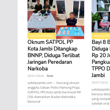
HUKUM KRIMINAL
HUKUM KRI
Oknum SATPOL PP
Bayi 8 
Kota Jambi Ditangkap
Diduga 
BNNP, Diduga Terlibat
Rp 20 J
Jaringan Peredaran
Pangkua
Narkoba
TPPO D
Jambi
29/07/2026
Rizki
sekitarjambi.com – Seorang oknum
29/07/2026
anggota Satuan Polisi Pamong Praja
sekitarjamb
(SATPOL PP) Kota Jambi berinisial RIF
berusia dela
(39) diamankan Badan Narkotika
yang sempat
Nasional
setelah viral