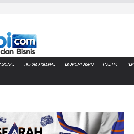
 Bara di KCBN
 Produksi Air
 Tanjung Jabung
as Pembobolan Pipa
Terima Tambahan
ASIONAL
HUKUM KRIMINAL
EKONOMI BISNIS
POLITIK
PEN