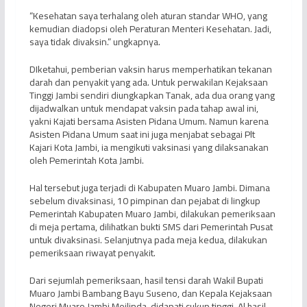
“Kesehatan saya terhalang oleh aturan standar WHO, yang
kemudian diadopsi oleh Peraturan Menteri Kesehatan. Jadi,
saya tidak divaksin.” ungkapnya.
DIketahui, pemberian vaksin harus memperhatikan tekanan
darah dan penyakit yang ada. Untuk perwakilan Kejaksaan
Tinggi Jambi sendiri diungkapkan Tanak, ada dua orang yang
dijadwalkan untuk mendapat vaksin pada tahap awal ini,
yakni Kajati bersama Asisten Pidana Umum. Namun karena
Asisten Pidana Umum saat ini juga menjabat sebagai Plt
Kajari Kota Jambi, ia mengikuti vaksinasi yang dilaksanakan
oleh Pemerintah Kota Jambi.
Hal tersebut juga terjadi di Kabupaten Muaro Jambi. Dimana
sebelum divaksinasi, 10 pimpinan dan pejabat di lingkup
Pemerintah Kabupaten Muaro Jambi, dilakukan pemeriksaan
di meja pertama, dilihatkan bukti SMS dari Pemerintah Pusat
untuk divaksinasi. Selanjutnya pada meja kedua, dilakukan
pemeriksaan riwayat penyakit.
Dari sejumlah pemeriksaan, hasil tensi darah Wakil Bupati
Muaro Jambi Bambang Bayu Suseno, dan Kepala Kejaksaan
Negeri Muaro Jambi Meilinda, didapati cukup tinggi. Al hasil