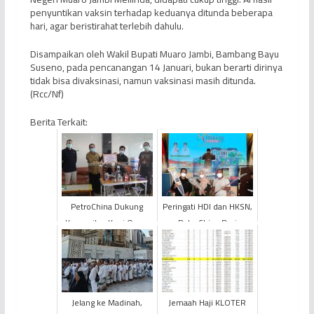
penyuntikan vaksin terhadap keduanya ditunda beberapa
hari, agar beristirahat terlebih dahulu.
Disampaikan oleh Wakil Bupati Muaro Jambi, Bambang Bayu
Suseno, pada pencanangan 14 Januari, bukan berarti dirinya
tidak bisa divaksinasi, namun vaksinasi masih ditunda.
(Rcc/Nf)
Berita Terkait:
PetroChina Dukung
Peringati HDI dan HKSN,
Komunitas Kopi Orang
PetroChina Beri
Kite untuk Promosi dan
Bantuan Sembako
Pemasaran Kopi
untuk Warga
Liberika
Berkebutuhan Khus...
Jelang ke Madinah,
Jemaah Haji KLOTER