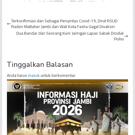
Jemaah Haji KLOTER
BTH 17 asal Kabupaten
BTH 26 Provinsi Jambi
Tanjung Jabung Barat
Laksanakan Umrah
Wafat di Mina
Terkonfirmasi dan Sebagai Penyintas Covid-19, Dirut RSUD
Sunah di...
Raden Mattaher Jambi dan Wali Kota Fasha Gagal Divaksin
Dua Bandar dan Seorang Kurir Jaringan Lapas Sabak Diciduk
Polisi
Tinggalkan Balasan
Anda harus
masuk
untuk berkomentar.