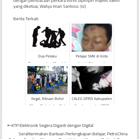
dengan pembacaan perkara vonis dipimpin majelis hakim
yang diketuai, Wahyu Iman Santoso. (Iz)
Berita Terkait:
Dua Pelaku
Pelajar SMK di Kota
Pengeroyokan Masalah
Jambi Dikeroyok
Asmara di Depan Kantor
Puluhan Anggota Genk
Gubernur Jambi
Motor
Ditangkap
Ilegal, Ribuan Botol
CALEG DPRD Kabupaten
Miras, Rokok dan Alat
Sarolangun dari PDIP
Bantu Sex
Tertangkap Nyabu
Dimusnahkan
KTP Elektronik Segera Diganti dengan Digital
Serahterimakan Bantuan Perlengkapan Belajar, PetroChina