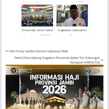
Kejuaraan Bulutangkis
Internasional FKIK
Rektor Cup 2021
Universitas Jambi
Dihadirkan dalam
JAMHESIC 20...
Universitas Jambi Sabet
Tingkatkan Silaturahmi
Juara Umum POMDA
dengan Masyarakat,
2022
Universitas Jambi Gelar
Safari Ramadan 1443...
Tok! Ferdy Sambo Divonis Hukuman Mati
PetroChina Jabung Siagakan Personel dalam Tim Gabungan
Kesiapan KARHUTLA