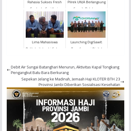
Rahasia Sukses Fresh
Pilrek UNJA Berlangsung
Graduate Cari Kerja
Sengit, Petahana
Tanpa Lama
Dipukul Mundur
Menganggur
Lima Mahasiswa
Launching DigiSawit:
Politeknik Jambi Sukses
Transformasi Digital
Ikuti PMMB FHCI Batch
Menuju Korporasi
II
Petani Sawit
Debit Air Sungai Batanghari Menurun, Aktivitas Kapal Tongkang
Berkelanjutan...
Pengangkut Batu Bara Berkurang
Sepekan Jelang ke Madinah, Jemaah Haji KLOTER BTH 23
Provinsi Jambi Diberikan Sosialisasi Kesehatan