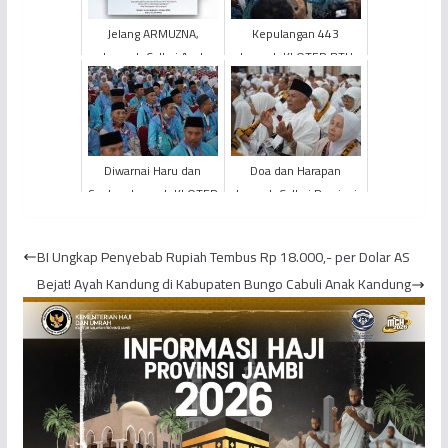
Jelang ARMUZNA,
Kepulangan 443
Jemaah Calhaj Asal
Jemaah KLOTER BTH
Kabupaten Sarolangun
20 di Provinsi Jambi
Jadi Jemaah Pertama
Disambut Langsung
Provinsi ...
oleh MENHAJ R...
Diwarnai Haru dan
Doa dan Harapan
Syukur, Jemaah KLOTER
Jemaah Calhaj Provinsi
BTH 20 Masuki Asrama
Jambi Mengiringi
EHA Provinsi Jambi
Langkah Menuju
BI Ungkap Penyebab Rupiah Tembus Rp 18.000,- per Dolar AS
Baitullah
Bejat! Ayah Kandung di Kabupaten Bungo Cabuli Anak Kandung