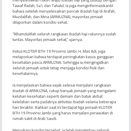
menyelesaikan rukun wajib ibadah haji yang ditutup dengan
Tawaf Ifadah, Sa’i, dan Tahalul. Ia juga menginformasikanbl
bahwa setelah menyelesaikan puncak ibadah haji di Arafah,
Muzdalifah, dan Mina (ARMUZNA), mayoritas jemaah
dilaporkan dalam kondisi sehat.
“Alhamdulillah seluruh rangkaian ibadah haji rukunnya sudah
tuntas. Mayoritas jemaah sehat,” ujarnya.
Ketua KLOTER BTH 19 Provinsi Jambi, H. Mas Adi, juga
melaporkan bahwa terdapat peningkatan kasus gangguan
kesehatan pasca ARMUZNA. Sehingga ia mengingatkan
seluruh jemaah untuk tetap menjaga kondisi fisik dan
kesehatannya.
Ia menjelaskan bahwa sejak selesai menjalani rangkaian
ibadah di ARMUZNA, cukup banyak jemaah yang mengalami
keluhan kesehatan seperti demam dan batuk akibat
kelelahan serta padatnya aktivitas ibadah selama beberapa
hari terakhir. Bahkan saat ini terdapat tiga jemaah KLOTER
BTH 19 Provinsi Jambi yang harus menjalani perawatan di
rumah sakit di Arab Saudi.
Menyikapi kondisi tersebut, ia telah mengimbau seluruh