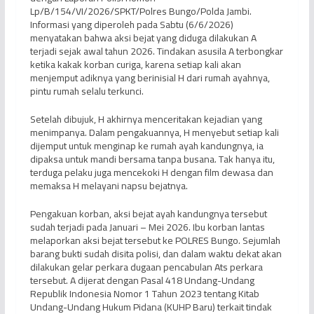
Lp/B/154/VI/2026/SPKT/Polres Bungo/Polda Jambi.
Informasi yang diperoleh pada Sabtu (6/6/2026)
menyatakan bahwa aksi bejat yang diduga dilakukan A
terjadi sejak awal tahun 2026. Tindakan asusila A terbongkar
ketika kakak korban curiga, karena setiap kali akan
menjemput adiknya yang berinisial H dari rumah ayahnya,
pintu rumah selalu terkunci.
Setelah dibujuk, H akhirnya menceritakan kejadian yang
menimpanya. Dalam pengakuannya, H menyebut setiap kali
dijemput untuk menginap ke rumah ayah kandungnya, ia
dipaksa untuk mandi bersama tanpa busana. Tak hanya itu,
terduga pelaku juga mencekoki H dengan film dewasa dan
memaksa H melayani napsu bejatnya.
Pengakuan korban, aksi bejat ayah kandungnya tersebut
sudah terjadi pada Januari – Mei 2026. Ibu korban lantas
melaporkan aksi bejat tersebut ke POLRES Bungo. Sejumlah
barang bukti sudah disita polisi, dan dalam waktu dekat akan
dilakukan gelar perkara dugaan pencabulan Ats perkara
tersebut. A dijerat dengan Pasal 418 Undang-Undang
Republik Indonesia Nomor 1 Tahun 2023 tentang Kitab
Undang-Undang Hukum Pidana (KUHP Baru) terkait tindak