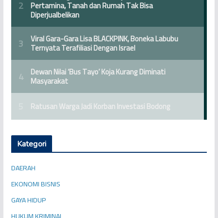
Kategori
DAERAH
EKONOMI BISNIS
GAYA HIDUP
HUKUM KRIMINAL