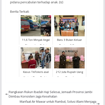
pidana pencabulan terhadap anak. (Iz)
Berita Terkait:
11,6 Ton Minyak Ilegal
Baru 3 Bulan Keluar
Diamankan Polisi
Penjara, 2 Orang
Residivis Curas Kembali
Diringkus
Kasus TikTokers asal
212 Juta Rupiah Uang
Kerinci Popo Barbie
Kasus Pemotongan
Dilimpahkan ke Jaksa
Insentif Pajak ASN
BPPRD Kota Jambi
Rangkaian Rukun Ibadah Haji Selesai, Jemaah Provinsi Jambi
Disita
Diimbau Konsisten Jaga Kesehatan
Manfaat Air Mawar untuk Rambut, Solusi Alami Menjaga