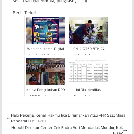
setiap Kabupaten/Kota,” pungkasnya. (Fa)
Berita Terkait:
Webinar Literasi Digital
JCH KLOTER BTH 24
Kota Jambi Ulas Materi
Masuki Asrama
“Pentingnya Internet
Embarkasi Haji Antara
untuk Pengenalan...
Provinsi Jambi
Kelola Pengukuhan DPD
Ini Dia Identitas
APKI Provinsi Jambi,
Penambahan Lima
Searah Sukses Gelar
Pasien Positif Covid-19
Talkshow Hubungan
Jambi, Tiga Dari
Halo Pekerja, Kenali Hakmu Jika Dirumahkan Atau PHK Saat Masa
Kerj...
Kecamatan ...
Pandemi COVID-19
Heboh! Direktur Center Cek Endra Adri Mendadak Mundur, Kok
Bisa?