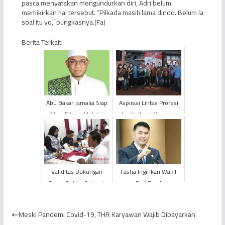
pasca menyatakan mengundurkan diri, Adri belum
memikirkan hal tersebut. “Pilkada masih lama dindo. Belum la
soal itu yo,” pungkasnya.(Fa)
Berita Terkait:
Abu Bakar Jamalia Siap
Aspirasi Lintas Profesi
Maju Pilbup Melalui
dan Kultural Nyatakan
Jalur Independen
Sikap Dukung Fachrori -
Syafril
Validitas Dukungan
Fasha Inginkan Wakil
Romi-Robby Selesai,
Dari Barat
Segini Berkas Yang Tak
Lengkap
Meski Pandemi Covid-19, THR Karyawan Wajib Dibayarkan