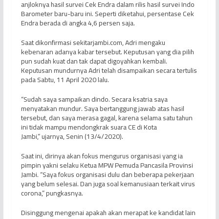
anjloknya hasil survei Cek Endra dalam rilis hasil survei Indo
Barometer baru-baru ini. Seperti diketahui, persentase Cek
Endra berada di angka 4,6 persen saja.
Saat dikonfirmasi sekitarjambi.com, Adri mengaku
kebenaran adanya kabar tersebut. Keputusan yang dia pilih
pun sudah kuat dan tak dapat digoyahkan kembali.
Keputusan mundurnya Adri telah disampaikan secara tertulis
pada Sabtu, 11 April 2020 lalu.
“Sudah saya sampaikan dindo. Secara ksatria saya
menyatakan mundur. Saya bertanggung jawab atas hasil
tersebut, dan saya merasa gagal, karena selama satu tahun
ini tidak mampu mendongkrak suara CE di Kota
Jambi,” ujarnya, Senin (13/4/2020).
Saat ini, dirinya akan fokus mengurus organisasi yang ia
pimpin yakni selaku Ketua MPW Pemuda Pancasila Provinsi
Jambi. “Saya fokus organisasi dulu dan beberapa pekerjaan
yang belum selesai. Dan juga soal kemanusiaan terkait virus
corona,” pungkasnya.
Disinggung mengenai apakah akan merapat ke kandidat lain