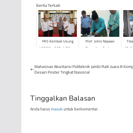
Berita Terkait:
PKS Kembali Usung
Prof. Johni Najwan
Tib
HAMAS - SAD di Pilbup
Resmikan Gedung
Matt
Bungo 2020
Peradilan Semu
R
Fakultas Hukum UNJA
Mahasiswi Akuntansi Politeknik Jambi Raih Juara III Komp
Desain Poster Tingkat Nasional
Tinggalkan Balasan
Anda harus
masuk
untuk berkomentar.