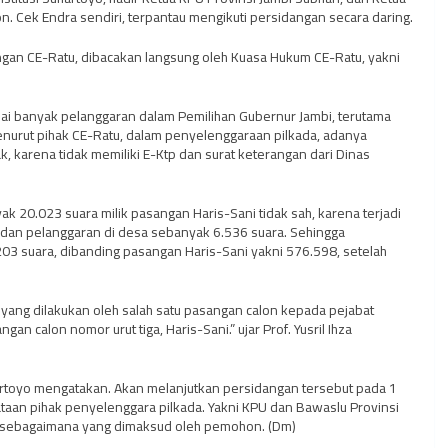
n. Cek Endra sendiri, terpantau mengikuti persidangan secara daring.
n CE-Ratu, dibacakan langsung oleh Kuasa Hukum CE-Ratu, yakni
i banyak pelanggaran dalam Pemilihan Gubernur Jambi, terutama
enurut pihak CE-Ratu, dalam penyelenggaraan pilkada, adanya
k, karena tidak memiliki E-Ktp dan surat keterangan dari Dinas
 20.023 suara milik pasangan Haris-Sani tidak sah, karena terjadi
 dan pelanggaran di desa sebanyak 6.536 suara. Sehingga
3 suara, dibanding pasangan Haris-Sani yakni 576.598, setelah
ang dilakukan oleh salah satu pasangan calon kepada pejabat
 calon nomor urut tiga, Haris-Sani.” ujar Prof. Yusril Ihza
oyo mengatakan. Akan melanjutkan persidangan tersebut pada 1
an pihak penyelenggara pilkada. Yakni KPU dan Bawaslu Provinsi
an sebagaimana yang dimaksud oleh pemohon. (Dm)