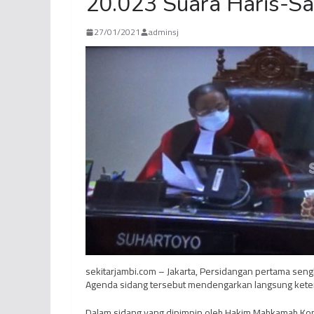
20.023 Suara Haris-Sa
27/01/2021
adminsj
sekitarjambi.com – Jakarta, Persidangan pertama sengke
Agenda sidang tersebut mendengarkan langsung keter
Dalam sidang yang dipimpin oleh Hakim Mahkamah Konst