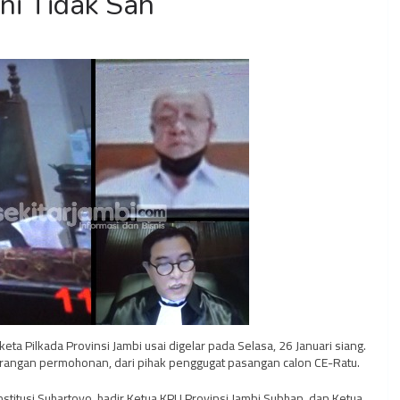
ni Tidak Sah
ta Pilkada Provinsi Jambi usai digelar pada Selasa, 26 Januari siang.
angan permohonan, dari pihak penggugat pasangan calon CE-Ratu.
itusi Suhartoyo, hadir Ketua KPU Provinsi Jambi Subhan, dan Ketua