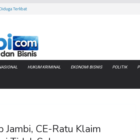
iduga Terlibat
 Bara di KCBN
rtamax Jadi Rp
Anggaran
va Zenix di
NASIONAL
HUKUM KRIMINAL
EKONOMI BISNIS
POLITIK
P
b Jambi, CE-Ratu Klaim