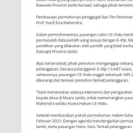
Bawaslu Provinsi Jambi Asnawi, sebagai pihak termoho
Pembacaan permohonan penggugat dari Tim Pemenanga
Prof. Yusril Ihza Mahendra.
Dalam permohonannya, pasangan calon CE-Ratu menila
permasalah data pemilih yang sesuai dengan E-Ktp. M
pemilihan yang dilakukan oleh pemilih yang tidak berha
Dukcapil Provinsi Jambi.
Atas hal tersebut, pihak pemohon menganggap sebanyak
pelanggaran, berupa pelanggaran E-Ktp 13.487 suara,
seharusnya, pasangan CE-Ratu unggul sebanyak 585.20
dikurangi dari temuan pemohon terkait pelanggaran.
“Kami menemukan adanya intervensi dan pengarahan y
kepala desa di Muaro Jambi, untuk memenangkan pasangan
Mahendra selaku Kuasa Hukum CE-Ratu.
Setelah membacakan pokok permohonan. Hakim Suhart
Februari 2021. Dengan agenda mendengarkan pernyata
Jambi, serta pasangan Haris-Sani. Terkait pelanggar