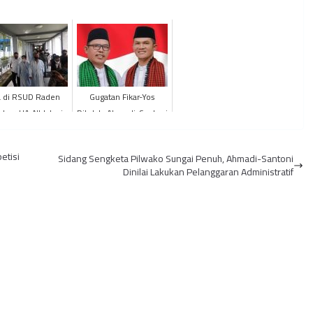
a di RSUD Raden
Gugatan Fikar-Yos
aher, HA-NI Jalani
Ditolak, Ahmadi-Santoni
angkaian Tes
Ditetapkan Sebagai Wali
Kesehatan
Kota dan Wakil Terp...
etisi
Sidang Sengketa Pilwako Sungai Penuh, Ahmadi-Santoni
Dinilai Lakukan Pelanggaran Administratif