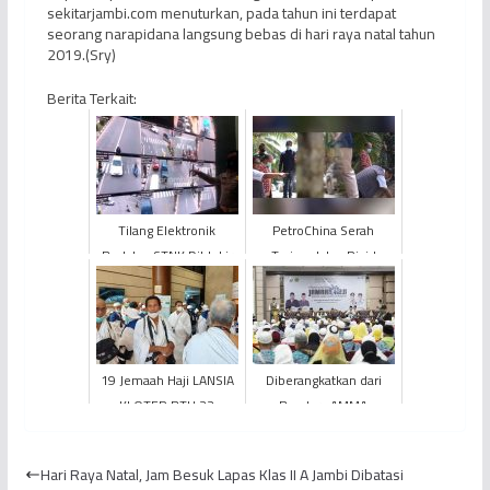
sekitarjambi.com menuturkan, pada tahun ini terdapat
seorang narapidana langsung bebas di hari raya natal tahun
2019.(Sry)
Berita Terkait:
Tilang Elektronik
PetroChina Serah
Berlaku, STNK Diblokir
Terima Jalan Rigid
Jika Tidak Bayar Denda
Beton Sepanjang 3 KM
Kepada Pemkab
Tanjung Jabung...
19 Jemaah Haji LANSIA
Diberangkatkan dari
KLOTER BTH 22
Bandara AMMA
Laksanakan Tawaf
Madinah, 373 Jemaah
Ifadah Gunakan Kursi
Haji KLOTER BTH 19
Hari Raya Natal, Jam Besuk Lapas Klas II A Jambi Dibatasi
Roda
Tiba di Tanah...