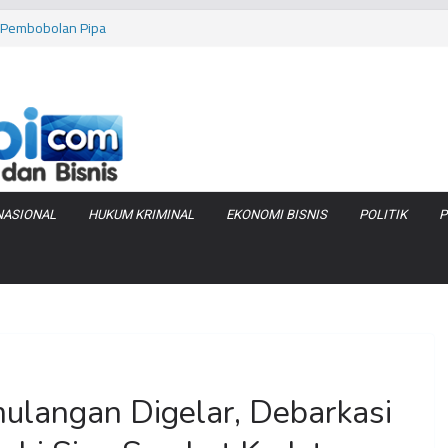
as Pembobolan Pipa
uhi Inflasi Jambi
bi Keracunan
 Produksi Air
 Tanjung Jabung
NASIONAL
HUKUM KRIMINAL
EKONOMI BISNIS
POLITIK
P
langan Digelar, Debarkasi