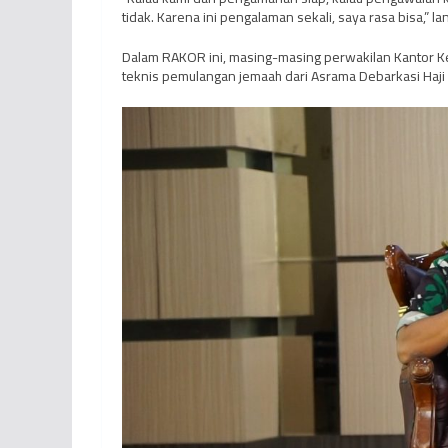
tidak. Karena ini pengalaman sekali, saya rasa bisa,” la
Dalam RAKOR ini, masing-masing perwakilan Kantor 
teknis pemulangan jemaah dari Asrama Debarkasi Haji 