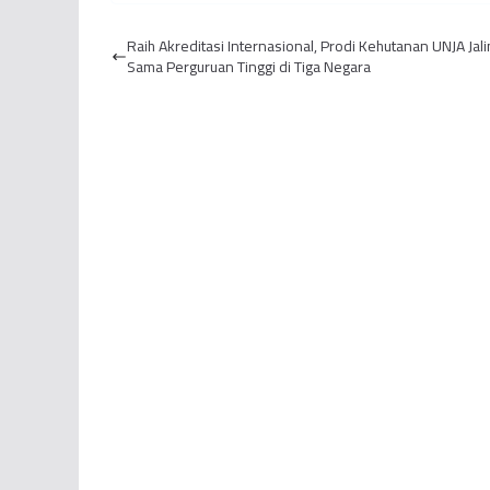
Kesehatan, Direktur
Dorong Pemerintah
P
RSUD Raden Mattaher
Buka Pusat Layanan
Raih Akreditasi Internasional, Prodi Kehutanan UNJA Jali
Terancam Dip...
Informasi
Sama Perguruan Tinggi di Tiga Negara