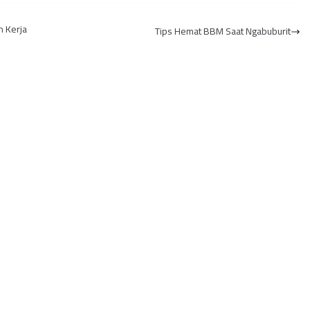
rovinsi Jambi
Pentingnya Perubahan
Perilaku Guna
n Kerja
Tips Hemat BBM Saat Ngabuburit
Membasmi C...