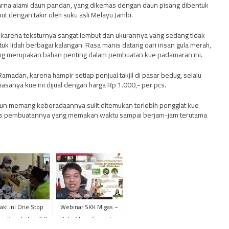
arna alami daun pandan, yang dikemas dengan daun pisang dibentuk
t dengan takir oleh suku asli Melayu Jambi.
 karena teksturnya sangat lembut dan ukurannya yang sedang tidak
k lidah berbagai kalangan. Rasa manis datang dari irisan gula merah,
yang merupakan bahan penting dalam pembuatan kue padamaran ini.
Ramadan, karena hampir setiap penjual takjil di pasar bedug, selalu
sanya kue ini dijual dengan harga Rp 1.000,- per pcs.
mun memang keberadaannya sulit ditemukan terlebih penggiat kue
es pembuatannya yang memakan waktu sampai berjam-jam terutama
ak! Ini One Stop
Webinar SKK Migas –
ice Kesehatan JCH
PetroChina Gaungkan