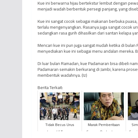
Kue ini berwarna hijau bertekstur lembut dengan pew
menjadi wadah berbentuk persegi panjang, yang disebu
Kue ini sangat cocok sebagai makanan berbuka puasa,
terlalu mengenyangkan. Rasanya juga sangat cocok untu
sedangkan rasa gurih dihasilkan dari santan kelapa 
Mencari kue ini pun juga sangat mudah ketika di bulan 
menyediakan kue ini sebagai menu andalan mereka. Bia
Di luar bulan Ramadan, kue Padamaran bisa dibeli na
Padamaran semakin berkurang di Jambi, karena pros
membentuk wadahnya. (Iz)
Berita Terkait:
Tidak Becus Urus
Marak Pemberitaan
Sim
Insentif Tenaga
Corona, Ombudsman
Serv