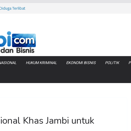
va Zenix di
iduga Terlibat
 Bara di KCBN
rtamax Jadi Rp
Anggaran
NASIONAL
HUKUM KRIMINAL
EKONOMI BISNIS
POLITIK
P
ional Khas Jambi untuk