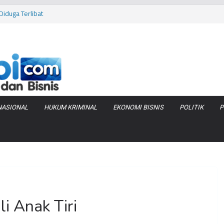
iduga Terlibat
 Bara di KCBN
rtamax Jadi Rp
Anggaran
va Zenix di
NASIONAL
HUKUM KRIMINAL
EKONOMI BISNIS
POLITIK
P
i Anak Tiri