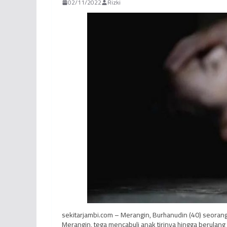
02/11/2022
Rizki
sekitarjambi.com – Merangin, Burhanudin (40) seoran
Merangin, tega mencabuli anak tirinya hingga berulang k