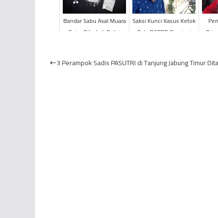
Bandar Sabu Asal Muara
Saksi Kunci Kasus Ketok
Pen
Enim Dibekuk Polisi
Palu RAPBD Provinsi
Brig
Jambi Tewas Gantung
Pe
Diri
Diun
3 Perampok Sadis PASUTRI di Tanjung Jabung Timur Dit