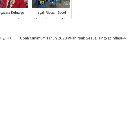
gacara Keluarga
Ilegal, Ribuan Botol
adir J Sebut Motif
Miras, Rokok dan Alat
mbunuhan yang
Bantu Sex
gkap Ferdy Sambo
Dimusnahkan
angkap
Upah Minimum Tahun 2023 Akan Naik Sesuai Tingkat Inflasi
Bohong