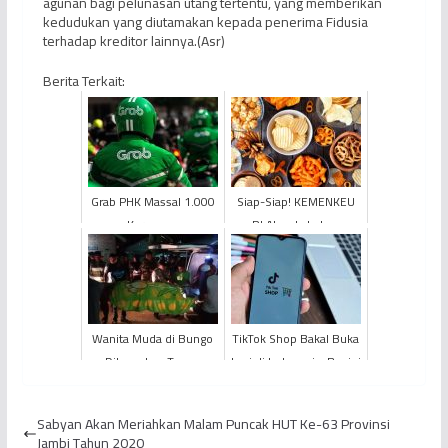
agunan bagi pelunasan utang tertentu, yang memberikan
kedudukan yang diutamakan kepada penerima Fidusia
terhadap kreditor lainnya.(Asr)
Berita Terkait:
Grab PHK Massal 1.000
Siap-Siap! KEMENKEU
Karyawan
RI Akan Lakukan
Pemungutan Cukai
Makanan Asin
Wanita Muda di Bungo
TikTok Shop Bakal Buka
Ditemukan Tewas
Lagi di Indonesia, Begini
Bersimbah Darah,
Regulasinya
Diduga Korban
Sabyan Akan Meriahkan Malam Puncak HUT Ke-63 Provinsi
Pembunuhan dan Pe...
Jambi Tahun 2020