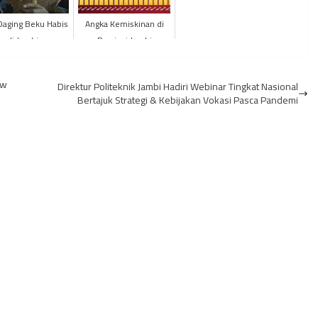
Daging Beku Habis
Angka Kemiskinan di
di Jambi
Provinsi Jambi
Meningkat, Tanjung
Jabung Timur Berada
ew
Direktur Politeknik Jambi Hadiri Webinar Tingkat Nasional
Pada Urutan...
Bertajuk Strategi & Kebijakan Vokasi Pasca Pandemi