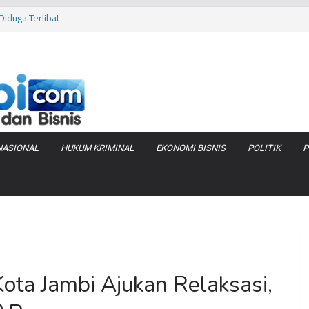
iduga Terlibat
 Bara di KCBN
rtamax Jadi Rp
Anggaran
va Zenix di
NASIONAL
HUKUM KRIMINAL
EKONOMI BISNIS
POLITIK
P
ota Jambi Ajukan Relaksasi,