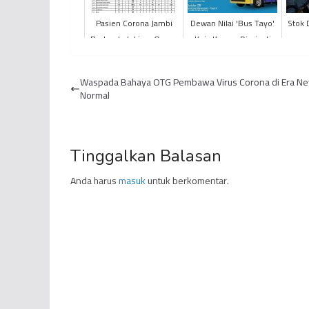
Pasien Corona Jambi
Dewan Nilai 'Bus Tayo'
Stok 
Bertambah Lima Orang,
Koja Kurang Diminati
Dua Diantaranya Berasal
Masyarakat
Dari Kota Jambi dan...
Waspada Bahaya OTG Pembawa Virus Corona di Era N
Normal
Tinggalkan Balasan
Anda harus
masuk
untuk berkomentar.