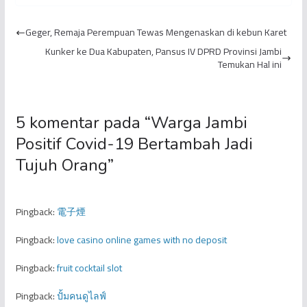
Agustus, Kota Jambi dan
di Percepat Oleh
Batanghari
Pemerintah Pusat Hasbi
Geger, Remaja Perempuan Tewas Mengenaskan di kebun Karet
Diperpanjang...
Anshory: Da...
Kunker ke Dua Kabupaten, Pansus IV DPRD Provinsi Jambi
Temukan Hal ini
5 komentar pada “
Warga Jambi
Positif Covid-19 Bertambah Jadi
Tujuh Orang
”
Pingback:
電子煙
Pingback:
love casino online games with no deposit
Pingback:
fruit cocktail slot
Pingback:
ปั้มคนดูไลฟ์