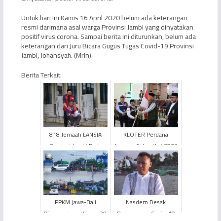
Untuk hari ini Kamis 16 April 2020 belum ada keterangan
resmi darimana asal warga Provinsi Jambi yang dinyatakan
positif virus corona. Sampai berita ini diturunkan, belum ada
keterangan dari Juru Bicara Gugus Tugas Covid-19 Provinsi
Jambi, Johansyah. (Mrln)
Berita Terkait:
818 Jemaah LANSIA
KLOTER Perdana
Provinsi Jambi Pada
Jemaah Calon Haji 2023
Penyelenggaraan
Provinsi Jambi
Ibadah Haji Tahun 2024
Diberangkatkan ke
Tanah Suci
PPKM Jawa-Bali
Nasdem Desak
Diperpanjang Hingga 30
Penanganan Covid-19