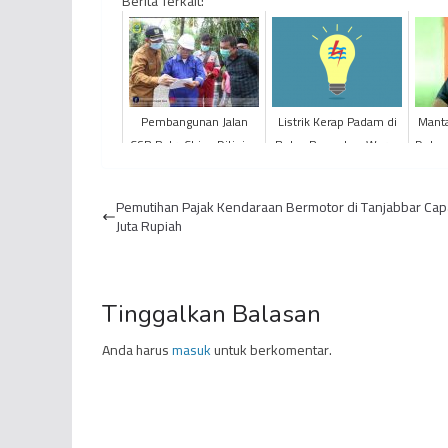
Berita Terkait:
Pembangunan Jalan
Listrik Kerap Padam di
Manta
CSR PetroChina Ditinjau
Bulan Ramadan, Warga
Dukun
Bupati Tanjung Jabung
Tanjabbar Keluhkan
Ke
Timur
Pelayanan PLN
Ma
Pemutihan Pajak Kendaraan Bermotor di Tanjabbar Cap
Juta Rupiah
Tinggalkan Balasan
Anda harus
masuk
untuk berkomentar.