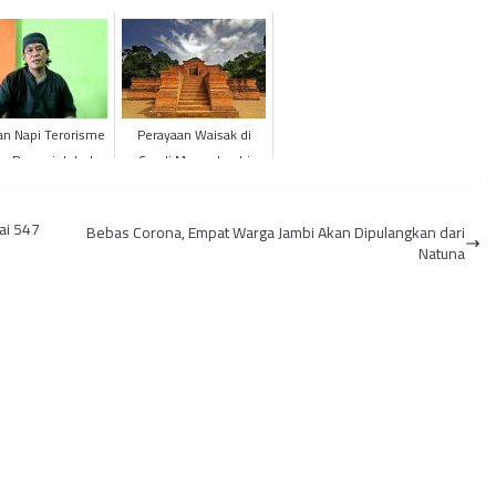
n Napi Terorisme
Perayaan Waisak di
g Pemerintah dan
Candi Muaro Jambi
polisian Cegah
Ditiadakan
suknya Paham
ai 547
Bebas Corona, Empat Warga Jambi Akan Dipulangkan dari
Radikalis...
Natuna