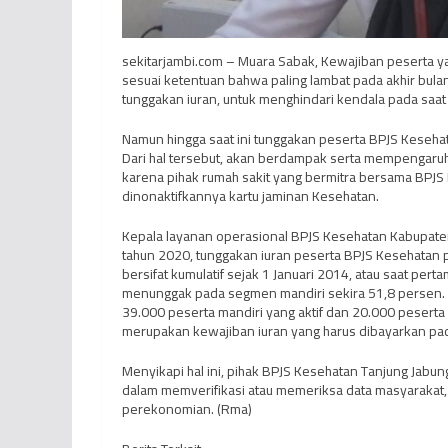
sekitarjambi.com – Muara Sabak, Kewajiban peserta y
sesuai ketentuan bahwa paling lambat pada akhir bul
tunggakan iuran, untuk menghindari kendala pada saa
Namun hingga saat ini tunggakan peserta BPJS Kesehat
Dari hal tersebut, akan berdampak serta mempengaruhi
karena pihak rumah sakit yang bermitra bersama BPJS 
dinonaktifkannya kartu jaminan Kesehatan.
Kepala layanan operasional BPJS Kesehatan Kabupaten 
tahun 2020, tunggakan iuran peserta BPJS Kesehatan p
bersifat kumulatif sejak 1 Januari 2014, atau saat per
menunggak pada segmen mandiri sekira 51,8 persen. Pa
39.000 peserta mandiri yang aktif dan 20.000 peserta ya
merupakan kewajiban iuran yang harus dibayarkan pad
Menyikapi hal ini, pihak BPJS Kesehatan Tanjung Jabu
dalam memverifikasi atau memeriksa data masyarakat,
perekonomian. (Rma)