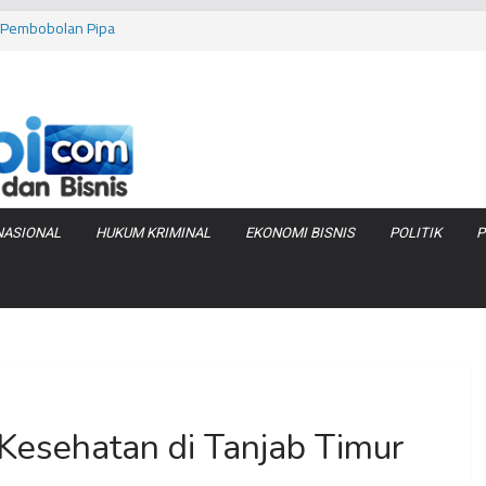
as Pembobolan Pipa
uhi Inflasi Jambi
bi Keracunan
 Produksi Air
 Tanjung Jabung
NASIONAL
HUKUM KRIMINAL
EKONOMI BISNIS
POLITIK
P
Kesehatan di Tanjab Timur