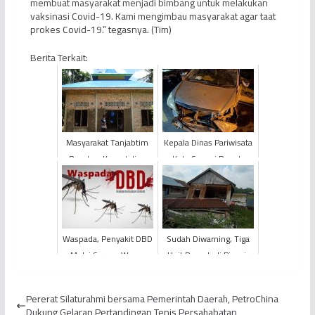
membuat masyarakat menjadi bimbang untuk melakukan
vaksinasi Covid-19. Kami mengimbau masyarakat agar taat
prokes Covid-19.” tegasnya. (Tim)
Berita Terkait:
Masyarakat Tanjabtim
Kepala Dinas Pariwisata
Rasakan Kepedulian
Kota Sungai Penuh
PetroChina Dalam
Beserta Keluarga
Pembangunan
Mengalami Kecelakaan
Waspada, Penyakit DBD
Sudah Diwarning, Tiga
Mulai Serang Warga
Unit Rumah di Pinggir
Bungo
Sungai di Kabupaten
Tanjung Jabung Timur ...
Pererat Silaturahmi bersama Pemerintah Daerah, PetroChina
Dukung Gelaran Pertandingan Tenis Persahabatan