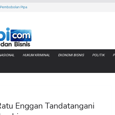
as Pembobolan Pipa
uhi Inflasi Jambi
bi Keracunan
 Produksi Air
 Tanjung Jabung
NASIONAL
HUKUM KRIMINAL
EKONOMI BISNIS
POLITIK
P
atu Enggan Tandatangani