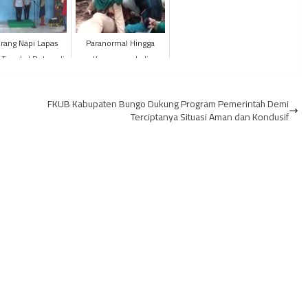
rang Napi Lapas
Paranormal Hingga
 Tungkal Bebas di
Kesurupan Jadi
Hari Natal
Petunjuk Pencarian
Korban
FKUB Kabupaten Bungo Dukung Program Pemerintah Demi
Terciptanya Situasi Aman dan Kondusif