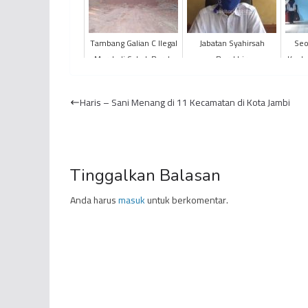
Tambang Galian C Ilegal
Jabatan Syahirsah
Seo
Marak di Sabak Barat,
Berakhir,
Kuala
Dinas ESDM: Itu Ranah
Mulawarmansyah
Kepolisian
Ditunjuk Sebagai Plh
Haris – Sani Menang di 11 Kecamatan di Kota Jambi
Bupati
Tinggalkan Balasan
Anda harus
masuk
untuk berkomentar.