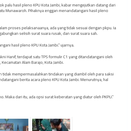
ok palu hasil pleno KPU Kota Jambi, kabar mengejutkan datang dari
atu Munawaroh. Pihaknya enggan menandatangani hasil pleno
lam proses pelaksanaanya, ada yang tidak sesuai dengan pkpu. Ia
abungkan selisih surat suara rusak, dan surat suara sah.
gani hasil pleno KPU Kota Jambi.” ujarnya.
i Hanif, terdapat satu TPS formulir C1 yang ditandatangani oleh
, Kecamatan Alam Barajo, Kota Jambi.
an tidak mempermasalahkan tindakan yang diambil oleh para saksi
datangani berita acara pleno KPU Kota Jambi. Menurutnya, hal
. Maka dari itu, ada opsi surat keberatan yang diatur oleh PKPU.”