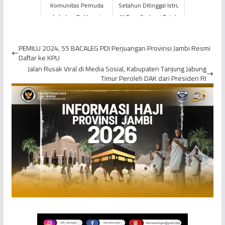
Komunitas Pemuda
Setahun Ditinggal Istri,
Lakukan Deklarasi
JK Tega Sodomi Tujuh
Penanggulangan
Anak di Bawah Umur
Kejahatan Geng Motor
PEMILU 2024, 55 BACALEG PDI Perjuangan Provinsi Jambi Resmi
Daftar ke KPU
Jalan Rusak Viral di Media Sosial, Kabupaten Tanjung Jabung
Timur Peroleh DAK dari Presiden RI