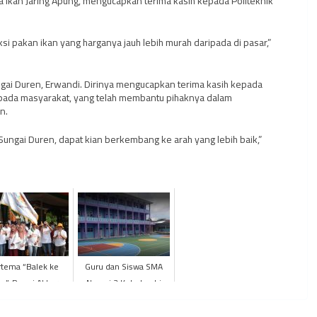
 Ikan Jaring Apung, mengucapkan terima kasih kepada Politeknik
 pakan ikan yang harganya jauh lebih murah daripada di pasar,”
ngai Duren, Erwandi. Dirinya mengucapkan terima kasih kepada
epada masyarakat, yang telah membantu pihaknya dalam
n.
ungai Duren, dapat kian berkembang ke arah yang lebih baik,”
tema “Balek ke
Guru dan Siswa SMA
”, Reuni Akbar
Negeri 3 Kota Jambi
tas Pertanian UNJA
Terkonfirmasi Covid-19,
3 Sukses Digelar
Sekolah Ditutup