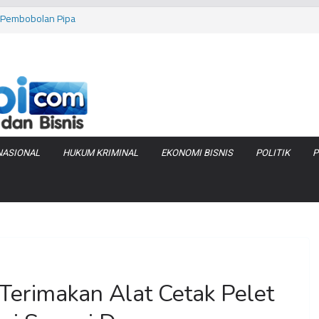
as Pembobolan Pipa
uhi Inflasi Jambi
bi Keracunan
 Produksi Air
 Tanjung Jabung
NASIONAL
HUKUM KRIMINAL
EKONOMI BISNIS
POLITIK
P
 Terimakan Alat Cetak Pelet