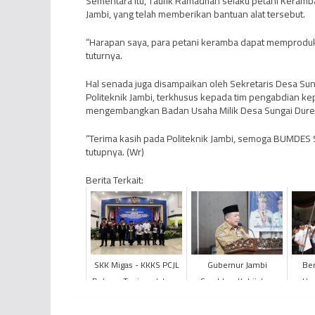
Sementara itu, Taufik Ramadhan selaku petani Keramba
Jambi, yang telah memberikan bantuan alat tersebut.
“Harapan saya, para petani keramba dapat memproduksi
tuturnya.
Hal senada juga disampaikan oleh Sekretaris Desa Su
Politeknik Jambi, terkhusus kepada tim pengabdian k
mengembangkan Badan Usaha Milik Desa Sungai Dure
“Terima kasih pada Politeknik Jambi, semoga BUMDES S
tutupnya. (Wr)
Berita Terkait:
SKK Migas - KKKS PCJL
Gubernur Jambi
Ber
Dukung Tanjung Jabung
Serahkan Kebijakan
Umo
Barat Didik Generasi
Belajar di Tengah Kabut
Fakul
Penerus Profesional ...
Asap Kepada Kepala
202