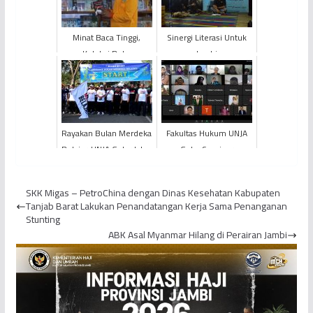
Minat Baca Tinggi,
Sinergi Literasi Untuk
Koleksi Buku
Jambi
Perpustakaan
Sarolangun Masih
Kurang
Rayakan Bulan Merdeka
Fakultas Hukum UNJA
Belajar, UNJA Gelar Jalan
Gelar Seminar
Sehat Bertabur Hadiah
Internasional Bersama
Perguruan Tinggi
SKK Migas – PetroChina dengan Dinas Kesehatan Kabupaten
ASEAN, Ini H...
Tanjab Barat Lakukan Penandatangan Kerja Sama Penanganan
Stunting
ABK Asal Myanmar Hilang di Perairan Jambi