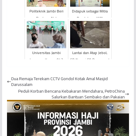
Politeknik Jambi Beri
Didapuk sebagai Mitra
Bantuan Alat
Pendukung KKN
Pengolahan Kerupuk
Kebangsaan dan
Tanpa Minyak Kepada
Bersama Tahun 2021,
UMKM
PetroChina Rai...
Universitas Jambi
Lantai dan Atap Jebol,
bersama Korem 042
SD Negeri 59 Penyengat
Garuda Putih Gelar
Olak Memprihatinkan
Vaksinasi Booster
Dua Remaja Terekam CCTV Gondol Kotak Amal Masjid
Darussalam
Peduli Korban Bencana Kebakaran Mendahara, PetroChina
Salurkan Bantuan Sembako dan Pakaian