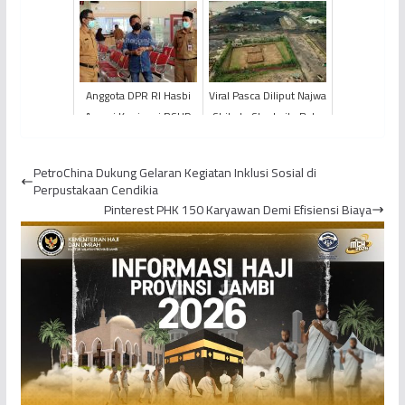
Ditempat-Tempat
Bilang Begini
Tertentu
Anggota DPR RI Hasbi
Viral Pasca Diliput Najwa
Ansori Kunjungi RSUD
Shihab, Stockpile Batu
Raden Mattaher
Bara di Kawasan Candi
Muaro Jambi Se...
PetroChina Dukung Gelaran Kegiatan Inklusi Sosial di
Perpustakaan Cendikia
Pinterest PHK 150 Karyawan Demi Efisiensi Biaya