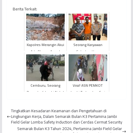
Berita Terkait:
Kapolres Merangin Akui
Seorang Karyawan
Ada Oknum Aparat
Gelapkan Uang
Hukum Terlibat Peti
Perusahaan Hingga Rp
81 Juta
Cemburu, Seorang
Viral! ASN PEMKOT
Pemuda di Jambi Nekat
Jambi Tertangkap Curi
Bacok Teman Kekasih
HP untuk Tambahan
Beli Rokok
Tingkatkan Kesadaran Keamanan dan Pengetahuan di
Lingkungan Kerja, Dalam Semarak Bulan K3 Pertamina Jambi
Field Gelar Lomba Safety Induction dan Cerdas Cermat Security
Semarak Bulan K3 Tahun 2024, Pertamina Jambi Field Gelar