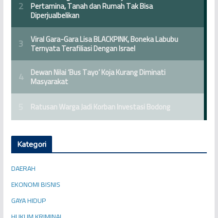
Kategori
DAERAH
EKONOMI BISNIS
GAYA HIDUP
HUKUM KRIMINAL