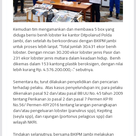
Kemudian tim mengamankan dan membawa 5 box yang
diduga berisi benih lobster ke kantor Ditpolairud Polda
Jambi, dan setelah itu berkoordinasi dengan BKIPM jambi
untuk proses lebih lanjut. “Total jumlah 30.431 ekor benih
lobster. Dengan rincian 30.200 ekor lobster jenis Pasir dan
231 ekor lobster jenis mutiara dalam keadaan hidup. Benih
dikemas dalam 153 kantong plastik beroksigen, dengan nilai
lebih kurang Rp. 4.576.200.000,-.” sebutnya.
Sementara itu, turut dilakukan penyelidikan dan pencarian
terhadap pelaku. Atas kasus penyelundupan ini, para pelaku
dikenakan pasal 92 dan/atau pasal 88 UU No. 45 tahun 2009
tentang Perikanan Jo pasal 2 dan pasal 7 Permen KP RI
No.56/ Permen-KP/2016 tentang larangan penangkapan
dan/atau pengeluaran lobster (panulirus spp), Kepiting
(seyla spp), dan rajungan (portonus pelagicus spp) dari
wilayah NKRI.
Tindakan selanjutnya, bersama BKIPM Jambi melakukan