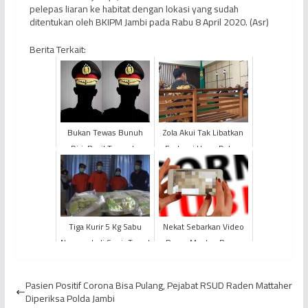
pelepas liaran ke habitat dengan lokasi yang sudah
ditentukan oleh BKIPM Jambi pada Rabu 8 April 2020. (Asr)
Berita Terkait:
Bukan Tewas Bunuh
Zola Akui Tak Libatkan
Diri, Ragil Ternyata
Fachrori Umar Dalam
Dihabisi Dua Polisi
Uang Suap Ketuk Palu
Tiga Kurir 5 Kg Sabu
Nekat Sebarkan Video
Nyamar Jadi Sopir Travel
Porno Mantan Pacar,
Diamankan
Pelajar 14 Tahun di
Merangin Dibekuk Polisi
Pasien Positif Corona Bisa Pulang, Pejabat RSUD Raden Mattaher
Diperiksa Polda Jambi