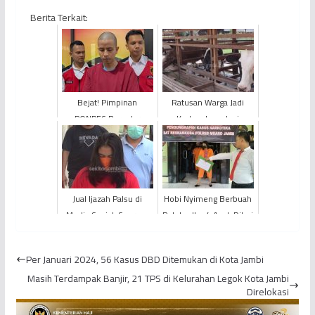
Berita Terkait:
Bejat! Pimpinan
Ratusan Warga Jadi
PONPES Bergelar
Korban Investasi
Doktor di Kota Jambi
Bodong
Cabuli 12 Santrinya, 11
Korban D...
Jual Ijazah Palsu di
Hobi Nyimeng Berbuah
Media Sosial, Seorang
Petaka, Ibu 4 Anak Dibui
Ibu Rumah Tangga
Diringkus
Per Januari 2024, 56 Kasus DBD Ditemukan di Kota Jambi
Masih Terdampak Banjir, 21 TPS di Kelurahan Legok Kota Jambi
Direlokasi