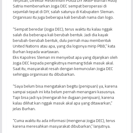
Terpisah, Direktur Reskrimum Polda DIY AKBP Burhan Rudy
Satria membenarkan Jogja DEC sempat beroperasi di
sejumlah tepat di DIY, salah satunya di Kabupaten Sleman.
Organisasi itu juga beberapa kali berubah nama dan logo.
“Sempat beredar (Jogja DEC), terus waktu itu kalau nggak
salah dia beberapa kali berubah bentuk. Jadi dia kayak
berubah-berubah bentuk, dulu pernah mau membentuk
United Nations atau apa, yang dia logonya mirip PBB,” kata
Burhan kepada wartawan.
Eks Kapolres Sleman ini menyebut apa yang dijanjikan oleh
Jogja DEC kepada pengikutnya memang tidak masuk akal.
Saat itu, masyarakat resah dengan kemunculan Jogja DEC
sehingga organisasi itu dibubarkan.
“Saya belum bisa mengatakan begitu (penipuan) ya, karena
sampai sejauh ini kita belum pernah menangani kasusnya.
Tapi bisa jadi iya (mengarah ke dugaan penipuan), karena
kalau dilihat kan nggak masuk akal apa yang ditawarkan,”
jelas Burhan.
“Cuma waktu itu ada informasi (mengenai Jogja DEC), terus
karena meresahkan masyarakat dibubarkan,” lanjutnya.