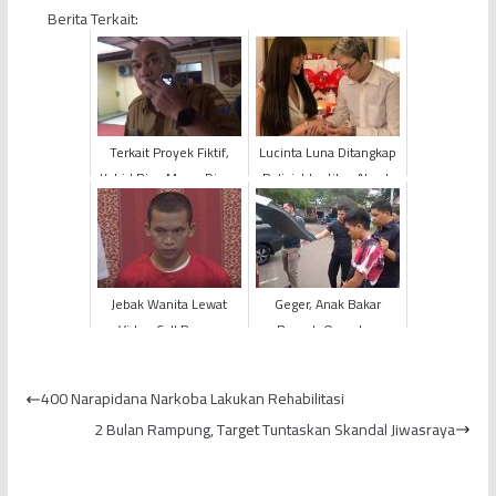
Berita Terkait:
Terkait Proyek Fiktif,
Lucinta Luna Ditangkap
Kabid Bina Marga Dinas
Polisi, Identitas Abash
PUPR Provinsi Jambi
Kekasihnya Ikut
Diperiksa Polisi
Terungkap
Jebak Wanita Lewat
Geger, Anak Bakar
Video Call Porno,
Rumah Orangtua
Seorang Pemuda
Sendiri Demi Narkoba
Ditangkap
400 Narapidana Narkoba Lakukan Rehabilitasi
2 Bulan Rampung, Target Tuntaskan Skandal Jiwasraya