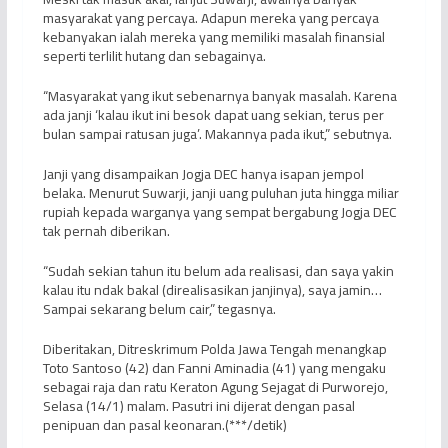
masyarakat yang percaya. Adapun mereka yang percaya
kebanyakan ialah mereka yang memiliki masalah finansial
seperti terlilit hutang dan sebagainya.
“Masyarakat yang ikut sebenarnya banyak masalah. Karena
ada janji ‘kalau ikut ini besok dapat uang sekian, terus per
bulan sampai ratusan juga’. Makannya pada ikut,” sebutnya.
Janji yang disampaikan Jogja DEC hanya isapan jempol
belaka. Menurut Suwarji, janji uang puluhan juta hingga miliar
rupiah kepada warganya yang sempat bergabung Jogja DEC
tak pernah diberikan.
“Sudah sekian tahun itu belum ada realisasi, dan saya yakin
kalau itu ndak bakal (direalisasikan janjinya), saya jamin…
Sampai sekarang belum cair,” tegasnya.
Diberitakan, Ditreskrimum Polda Jawa Tengah menangkap
Toto Santoso (42) dan Fanni Aminadia (41) yang mengaku
sebagai raja dan ratu Keraton Agung Sejagat di Purworejo,
Selasa (14/1) malam. Pasutri ini dijerat dengan pasal
penipuan dan pasal keonaran.(***/detik)