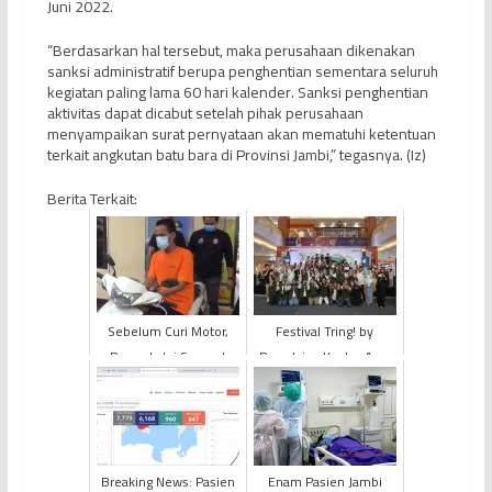
Juni 2022.
“Berdasarkan hal tersebut, maka perusahaan dikenakan
sanksi administratif berupa penghentian sementara seluruh
kegiatan paling lama 60 hari kalender. Sanksi penghentian
aktivitas dapat dicabut setelah pihak perusahaan
menyampaikan surat pernyataan akan mematuhi ketentuan
terkait angkutan batu bara di Provinsi Jambi,” tegasnya. (Iz)
Berita Terkait:
Sebelum Curi Motor,
Festival Tring! by
Pemuda Ini Sempat
Pegadaian Kantor Area
Makan Buah Kelapa
Jambi Berlangsung
Meriah dan Bertabur
Hadiah
Breaking News: Pasien
Enam Pasien Jambi