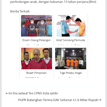
perlindungan anak, dengan hukuman 15 tahun penjara.(Ilhm)
Berita Terkait:
Enam Orang Pelangsir
Viral! Seorang Pemuda
Minyak Mentah
di Kota Jambi Ditikam
Ditangkap Polisi
Orang Tak Dikenal
Bejat! Pimpinan
Tiga Pelaku Ilegal
PONPES Bergelar
Logging Diamankan
Doktor di Kota Jambi
Polda Jambi
Cabuli 12 Santrinya, 11
Ini Dia Jadwal Tes CPNS Kota Jambi
Korban D...
PUPR Batanghari Terima DAK Sebesar 41,6 Miliar Rupiah