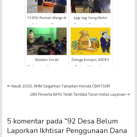
13.850 Rumah Warga di
Lagi-lagi Geng Motor
Kabupaten Bungo
Berulah, Tawuran di
Terendam Banjir
Kabupaten Bungo Bikin
Warga Panik
Abaikan Social
Diduga Korupsi, KADES
Distancing, Kerumunan
Rukam Kabupaten
Remaja di Tanjabtim
Muaro Jambi Dipanggil
Dibubarkan
KEJARI
Awali 2020, AHM Segarkan Tampilan Honda CBR150R
289 Peserta BPJS Telah Terdata Turun Kelas Layanan
5 komentar pada “
92 Desa Belum
Laporkan Ikhtisar Penggunaan Dana