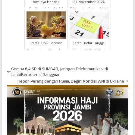
Awalnya Hendak
27 November 2024
Berlibur, Ustaz Abdul
Ditetapkan Sebagai Hari
Somad Malah
Libur Nasional
Dideportase Imigrasi
Singapura
Tradisi Unik Lebaran
Catat! Daftar Tanggal
Ketupat yang Dirayakan
Merah 2025, 17 Hari
Pada Hari ke-7 Idulfitri
Libur Nasional & 10 Cuti
Bersama
Gempa 6,4 SR di SUMBAR, Jaringan Telekomunikasi di
JambiBerpotensi Gangguan
Heboh Perang dengan Rusia, Begini Kondisi WNI di Ukraina