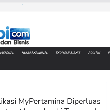
as Pembobolan Pipa
uhi Inflasi Jambi
bi Keracunan
 Produksi Air
 Tanjung Jabung
NASIONAL
HUKUM KRIMINAL
EKONOMI BISNIS
POLITIK
P
plikasi MyPertamina Diperluas