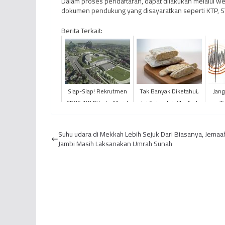
Dalam proses pendaftaran, dapat dilakukan melalui w
dokumen pendukung yang disayaratkan seperti KTP, STNK,
Berita Terkait:
Siap-Siap! Rekrutmen
Tak Banyak Diketahui,
Jang
CPNS IKN Dibuka Maret
Ini Sejumlah Manfaat
Ti
2024
Tempe Mentah Untuk
Men
Kesehatan
Suhu udara di Mekkah Lebih Sejuk Dari Biasanya, Jemaah
Jambi Masih Laksanakan Umrah Sunah