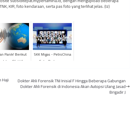
ebsite subsiditepat.mypertamina.id, dengan mengupload beberapa
 KIR, foto kendaraan, serta pas foto yang terlihat jelas. (Iz)
an Panik! Berikut
SKK Migas - PetroChina
ndakan Efektif
Gelar Pertemuan
ghadapi Gempa
Bulanan Kehumasan
Bumi
 Haji
Dokter Ahli Forensik TNI Inisial F Hingga Beberapa Gabungan
Dokter Ahli Forensik di Indonesia Akan Autopsi Ulang Jasad
Brigadir J