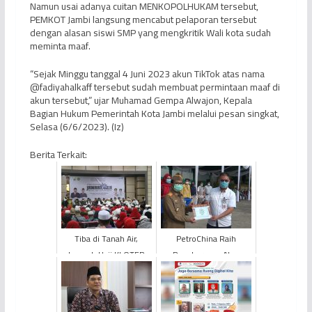
Namun usai adanya cuitan MENKOPOLHUKAM tersebut,
PEMKOT Jambi langsung mencabut pelaporan tersebut
dengan alasan siswi SMP yang mengkritik Wali kota sudah
meminta maaf.
“Sejak Minggu tanggal 4 Juni 2023 akun TikTok atas nama
@fadiyahalkaff tersebut sudah membuat permintaan maaf di
akun tersebut,” ujar Muhamad Gempa Alwajon, Kepala
Bagian Hukum Pemerintah Kota Jambi melalui pesan singkat,
Selasa (6/6/2023). (Iz)
Berita Terkait:
Tiba di Tanah Air,
PetroChina Raih
Jemaah Haji KLOTER
Penghargaan Atas
BTH 20 Langsung
Partisipasi dan Peran
Dimobilisasi ke Daerah
Aktif pada Kegiatan
Asal
Promotif B...