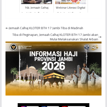
164 Jemaah Calhaj
Webinar Literasi Digital
Jambi Kuota Tambahan
Kota Jambi Gaungkan
Diberangkatkan Pada
Semangat “Jaga
KLOTER BTH 34
Bersama Ruang Digital
Jemaah Calhaj KLOTER BTH 17 Jambi Tiba di Madinah
Kit...
Tiba di Peginapan, Jemaah Calhaj KLOTER BTH 17 Jambi akan
Mulai Melaksanakan Shalat Arbain