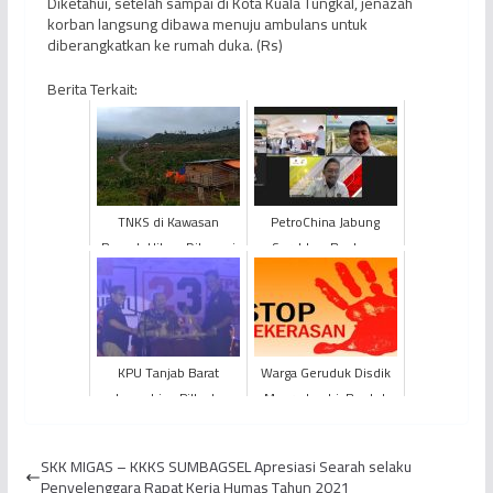
Diketahui, setelah sampai di Kota Kuala Tungkal, jenazah
korban langsung dibawa menuju ambulans untuk
diberangkatkan ke rumah duka. (Rs)
Berita Terkait:
TNKS di Kawasan
PetroChina Jabung
Rumah Hitam Dikuasai
Serahkan Bantuan
Perambah
Beasiswa kepada 992
Siswa Miskin dan
Berprestasi
KPU Tanjab Barat
Warga Geruduk Disdik
Launching Pilkada
Muaro Jambi, Buntut
Serentak 2020
Kekerasan Terhadap
Siswa SDN 52 Lebah
SKK MIGAS – KKKS SUMBAGSEL Apresiasi Searah selaku
Karas
Penyelenggara Rapat Kerja Humas Tahun 2021