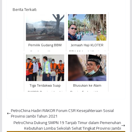
Berita Terkait:
Pemilik Gudang BBM
Jemaah Haji KLOTER
Ilegal yang Hangus
BTH 11 Jambi Kunjungi
Terbakar Diburu Polisi
Tempat-Tempat
Bersejarah di Madinah
Tiga Terdakwa Suap
Blusukan ke Alam
RAPBD Provinsi Jambi
Barajo, Fachrori Umar
Dipindahkan ke Lapas
Ajak Simpatisan
Klas II A Jambi
Berpolitik Santun dan
PetroChina Hadiri RAKOR Forum CSR Kesejahteraan Sosial
Beradab
Provinsi Jambi Tahun 2021
PetroChina Dukung SMPN 19 Tanjab Timur dalam Pemenuhan
Kebutuhan Lomba Sekolah Sehat Tingkat Provinsi Jambi