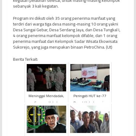
kegiatan pelatihan selesai, untuk masing-masing kelompok
sebanyak 3 kali kegiatan.
Program ini diikuti oleh 35 orang penerima manfaat yang
terdiri dari warga tiga desa masing-masing 10 orang yakni
Desa Sungai Gebar, Desa Serdang Jaya, dan Desa Tungkal I,
4 orang penerima manfaat kelompok difable, dan 1 orang
penerima manfaat dari Kelompok Sadar Wisata Ekowisata
Sukorejo, yang juga merupakan binaan PetroChina. (Ut)
Berita Terkait:
Meninggal Mendadak,
Peringati HUT ke-77
Seorang Kakek
Republik Indonesia,
Dimakamkan Dengan
PetroChina Gelar Aksi
Protap Covid-19
Sosial Donor Darah