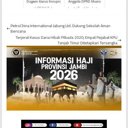
Dugaan Kasus Korupsi
Anggota DPRD Muaro
di PDAM Tirta
Jambi Dapil II Lakukan
Pengabuan, SEKDA
Evaluasi Pembangunan
Tanjung Jabung Barat
Infrastruktur
PetroChina International Jabung Ltd. Dukung Sekolah Aman
dan DIRUT Di...
Bencana
Terjerat Kasus Dana Hibah Pilkada 2020, Empat Pejabat KPU
Tanjab Timur Ditetapkan Tersangka