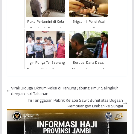
Ruko Pertamini di Kota
Brigadir J, Polisi Asal
Baru Jambi Dibobol,
Jambi yang Tewas
Minyak Hingga Burung
dengan Dugaan Pelaku
Jalak Dicuri
Pelecehan Terhadap
Istr...
Ingin Punya Tv, Seorang
Korupsi Dana Desa,
Pemuda Nekat Mencuri
Mantan Kades Lopak
Alai Resmi Ditahan
Viral! Diduga Oknum Polisi di Tanjung Jabung Timur Selingkuh
dengan Istri Tahanan
Ini Tanggapan Pabrik Kelapa Sawit Bunut atas Dugaan
Pembuangan Limbah ke Sungai