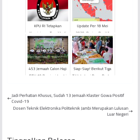
KPU RI Tetapkan
Update Per 18 Mei
Komisioner Terpilih di
2020: Pasien Positif
Provinsi Jambi untuk
Jambi Bertambah 1,
PEMILU 2023-2028
Total Jadi 81 Orang
453 Jemaah Calon Haji
Siap-Siap! Berikut Tiga
BTH 10 Provinsi Jambi
Titik Lokasi Pasar Bedug
Masuki Asrama Haji dan
Ramadan 2024
Siap Diberangkatka...
Terbesar di Kota Jambi
Jadi Perhatian Khusus, Sudah 13 Jemaah Klaster Gowa Positif
Covid-19
Dosen Teknik Elektronika Politeknik Jambi Merupakan Lulusan
Luar Negeri