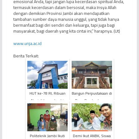
emosional Anda, tapi jangan lupa kecerdasan spiritual Anda,
termasuk kecerdasan dalam bersosial, maka Insya Allah
dengan demikian Provinsi Jambi akan mendapatkan
tambahan sumber daya manusia unggul, yang tidak hanya
bermanfaat bagi diri sendiri dan keluarga, tapi juga bagi
masyarakat, bagi daerah yang kita cintai ini,” harapnya. (Ut)
www.unja.ac.id
Berita Terkait:
HUT ke-78 RI, Ribuan
Bangun Perpustakaan di
Napi di Lapas Jambi
Desa Pandan Lagan,
Peroleh Usulan Remisi
PetroChina bersama
Pemdes Gaungkan
Semangat...
Politeknik Jambi Ikuti
Demi Ikut ANBK, Siswa