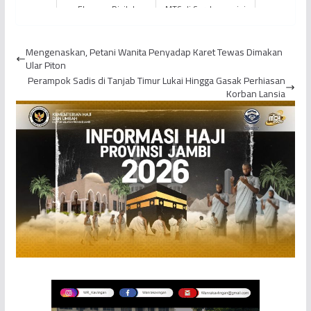
Ekspose Digital
MTS di Sarolangun ini
Pendidikan Vokasi
Cari Signal Internet
Tahun 2020
Hingga Masuk Kebun
Mengenaskan, Petani Wanita Penyadap Karet Tewas Dimakan
K...
Ular Piton
Perampok Sadis di Tanjab Timur Lukai Hingga Gasak Perhiasan
Korban Lansia