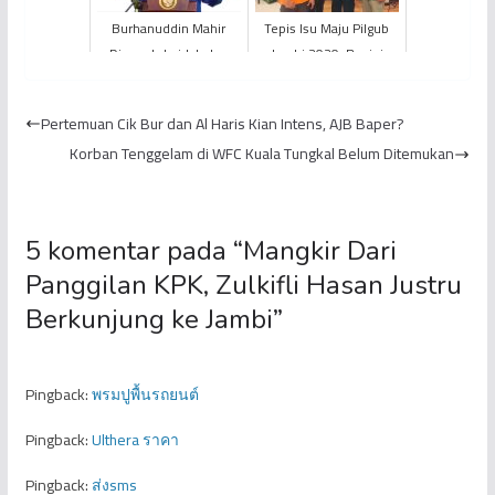
Burhanuddin Mahir
Tepis Isu Maju Pilgub
Dicopot dari Jabatan
Jambi 2020, Begini
Wakil Ketua DPRD
Penegasan HBA
Provinsi Jambi, Partai
Pertemuan Cik Bur dan Al Haris Kian Intens, AJB Baper?
Demokr...
Korban Tenggelam di WFC Kuala Tungkal Belum Ditemukan
5 komentar pada “
Mangkir Dari
Panggilan KPK, Zulkifli Hasan Justru
Berkunjung ke Jambi
”
Pingback:
พรมปูพื้นรถยนต์
Pingback:
Ulthera ราคา
Pingback:
ส่งsms