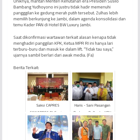
Uniknya, mantan Menteri Kehutanan era Presiden Susilo
Bambang Yudhoyono ini justru tidak hadir memenuhi
pangggilan ke gedung merah putih tersebut. Zulhas lebih
memilih berkunjung ke Jambi, dalam agenda konsolidasi dan
temu Kader PAN di Hotel BW Luxury Jambi.
Saat dikonfirmasi wartawan terkait alasan kenapa tidak
menghadiri panggilan KPK, Ketua MPR RI ini hanya lari
terburu-buru dan masuk ke dalam lift. “Tidak tau saya,”
ujarnya sambil berlari dari awak media. (Fa)
Berita Terkait:
Saksi CAPRES
Haris - Sani Pasangan
CAWAPRES RI Ganjar-
Pertama Daftar ke KPU
Mahfud Tolak
Tandatangani Hasil
Rapat Pleno di Kota J...