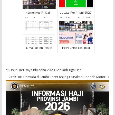
Kemenkes RI Klaim
Update Per 4 Juni 2020:
Virus Corona Belum
Total Pasien Positif 99,
Masuk di Indonesia
Pasien Sembuh 27
Orang
Lima Pasien Positif
PetroChina Fasilitasi
Covid-19 Klaster
Karyawan dengan
PetroChina Dinyatakan
Layanan Telemedicine
Sembuh
“Good Doctor”
Libur Hari Raya Iduladha 2023 Sah Jadi Tiga Hari
Viral! Dua Pemuda di Jambi Seret Anjing Gunakan Sepeda Motor