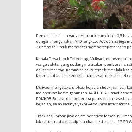
Dengan luas lahan yang terbakar kurang lebih 0,5 hek
dengan mengenakan APD lengkap. PetroChina juga menur
2 unit nosel untuk membantu mempercepat proses p
Kepala Desa Lubuk Terentang, Muliyadi, menyampaikan
warga sekitar yang sedang melakukan pembersihan di se
dekat rumahnya. Kemudian saksi tersebut melakukan
Karena api terlihat semakin membesar, maka ia melap
Muliyadi mengatakan, lokasi kejadian tidak jauh dari k
melaporkan ke tim gabungan KARHUTLA, Camat beserta 
DAMKAR Betara, dan beberapa perusahaan swasta yang
kejadian, salah satunya yakni PetroChina International 
Tidak ada korban jiwa dalam peristiwa tersebut. Diman
lokasi, dan api dapat dipadamkan sekira pukul 17.55 W