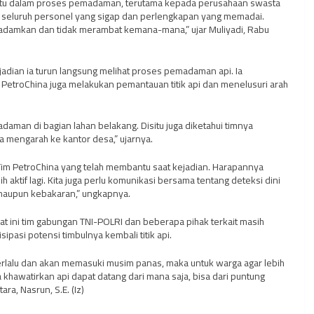
ntu dalam proses pemadaman, terutama kepada perusahaan swasta
 seluruh personel yang sigap dan perlengkapan yang memadai.
ipadamkan dan tidak merambat kemana-mana,” ujar Muliyadi, Rabu
jadian ia turun langsung melihat proses pemadaman api. Ia
PetroChina juga melakukan pemantauan titik api dan menelusuri arah
daman di bagian lahan belakang. Disitu juga diketahui timnya
ta mengarah ke kantor desa,” ujarnya.
im PetroChina yang telah membantu saat kejadian. Harapannya
 aktif lagi. Kita juga perlu komunikasi bersama tentang deteksi dini
 maupun kebakaran,” ungkapnya.
aat ini tim gabungan TNI-POLRI dan beberapa pihak terkait masih
pasi potensi timbulnya kembali titik api.
rlalu dan akan memasuki musim panas, maka untuk warga agar lebih
 khawatirkan api dapat datang dari mana saja, bisa dari puntung
a, Nasrun, S.E. (Iz)