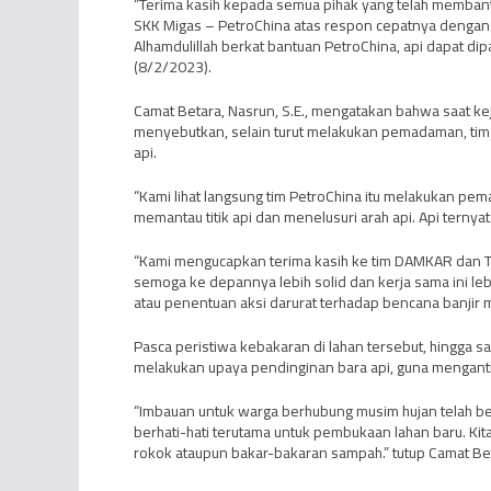
“Terima kasih kepada semua pihak yang telah memba
SKK Migas – PetroChina atas respon cepatnya dengan
Alhamdulillah berkat bantuan PetroChina, api dapat d
(8/2/2023).
Camat Betara, Nasrun, S.E., mengatakan bahwa saat ke
menyebutkan, selain turut melakukan pemadaman, tim 
api.
“Kami lihat langsung tim PetroChina itu melakukan pema
memantau titik api dan menelusuri arah api. Api ternya
“Kami mengucapkan terima kasih ke tim DAMKAR dan T
semoga ke depannya lebih solid dan kerja sama ini lebih
atau penentuan aksi darurat terhadap bencana banjir
Pasca peristiwa kebakaran di lahan tersebut, hingga s
melakukan upaya pendinginan bara api, guna mengantisi
“Imbauan untuk warga berhubung musim hujan telah be
berhati-hati terutama untuk pembukaan lahan baru. Kita
rokok ataupun bakar-bakaran sampah.” tutup Camat Betar