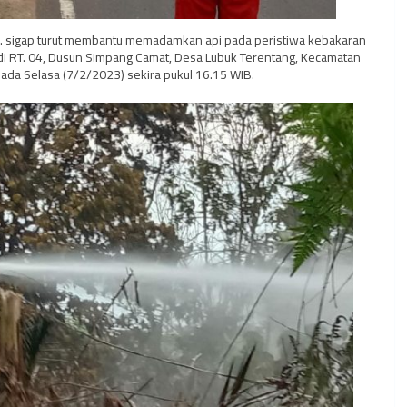
Ltd. sigap turut membantu memadamkan api pada peristiwa kebakaran
 di RT. 04, Dusun Simpang Camat, Desa Lubuk Terentang, Kecamatan
pada Selasa (7/2/2023) sekira pukul 16.15 WIB.