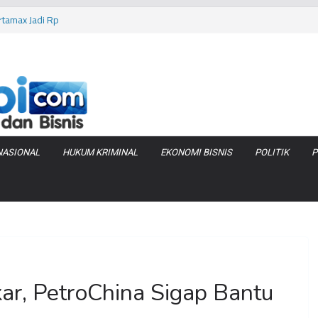
 Bara di KCBN
rtamax Jadi Rp
Anggaran
va Zenix di
iduga Terlibat
NASIONAL
HUKUM KRIMINAL
EKONOMI BISNIS
POLITIK
P
ar, PetroChina Sigap Bantu