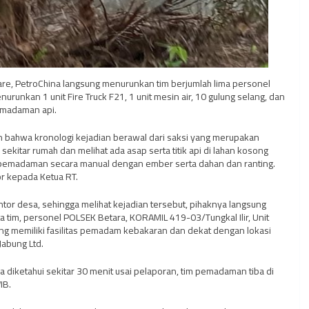
tare, PetroChina langsung menurunkan tim berjumlah lima personel
unkan 1 unit Fire Truck F21, 1 unit mesin air, 10 gulung selang, dan
emadaman api.
 bahwa kronologi kejadian berawal dari saksi yang merupakan
kitar rumah dan melihat ada asap serta titik api di lahan kosong
 pemadaman secara manual dengan ember serta dahan dan ranting.
or kepada Ketua RT.
antor desa, sehingga melihat kejadian tersebut, pihaknya langsung
tim, personel POLSEK Betara, KORAMIL 419-03/Tungkal Ilir, Unit
 memiliki fasilitas pemadam kebakaran dan dekat dengan lokasi
Jabung Ltd.
a diketahui sekitar 30 menit usai pelaporan, tim pemadaman tiba di
IB.