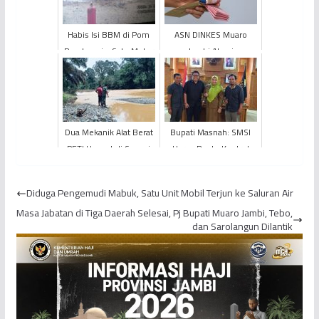
Habis Isi BBM di Pom
ASN DINKES Muaro
Pembengis, Satu Motor
Jambi Alami
Matic Ludes Terbakar
Keterlambatan
Pembayaran Gaji
Dua Mekanik Alat Berat
Bupati Masnah: SMSI
PETI Hanyut di Sungai
Harus Bantu Kontrol
Batang Bungo
Pembangunan
Muarojambi
Diduga Pengemudi Mabuk, Satu Unit Mobil Terjun ke Saluran Air
Masa Jabatan di Tiga Daerah Selesai, Pj Bupati Muaro Jambi, Tebo,
dan Sarolangun Dilantik