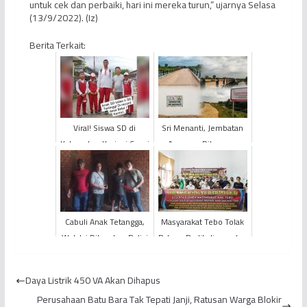
untuk cek dan perbaiki, hari ini mereka turun,” ujarnya Selasa
(13/9/2022). (Iz)
Berita Terkait:
Viral! Siswa SD di
Sri Menanti, Jembatan
Kabupaten Kerinci Capai
Asa yang Dibangun
Tinggi Badan 2 Meter
PetroChina untuk
Masyarakat Betara
Cabuli Anak Tetangga,
Masyarakat Tebo Tolak
Wak Izi Ditangkap Polisi
Paham Radikalisme dan
Kelompok Intoleran
Daya Listrik 450 VA Akan Dihapus
Perusahaan Batu Bara Tak Tepati Janji, Ratusan Warga Blokir